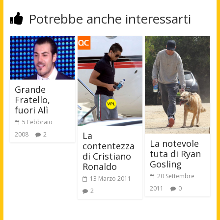
Potrebbe anche interessarti
Grande
Fratello,
fuori Alì
5 Febbraio
La
2008
2
La notevole
contentezza
tuta di Ryan
di Cristiano
Gosling
Ronaldo
20 Settembre
13 Marzo 2011
2011
0
2