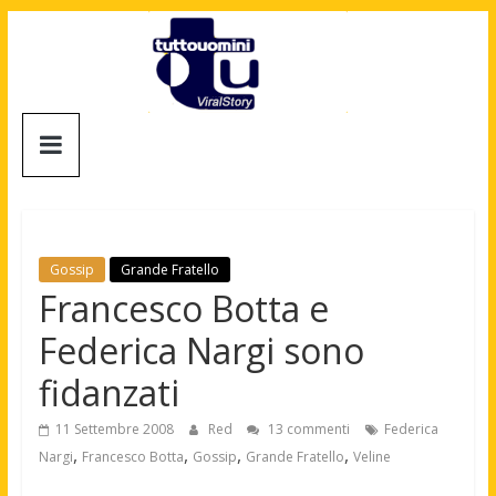
Salta
al
contenuto
Tuttouomini
News,
Tv,
Cinema,
Motori,
Gossip
Grande Fratello
gay
Francesco Botta e
news
Federica Nargi sono
e
la
fidanzati
moda
maschile
11 Settembre 2008
Red
13 commenti
Federica
,
,
,
,
Nargi
Francesco Botta
Gossip
Grande Fratello
Veline