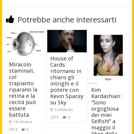
Potrebbe anche interessarti
House of
Miracolo
Cards:
staminali,
ritornano in
col
chiaro gli
trapianto
intrighi e il
riparano la
potere con
Kim
retina e la
Kevin Spacey
Kardashian :
cecità può
su Sky
“Sono
essere
orgogliosa
5 Febbraio
battuta
dei miei
2015
0
Selfish!” a
16 Ottobre
maggio il
2014
0
libro della