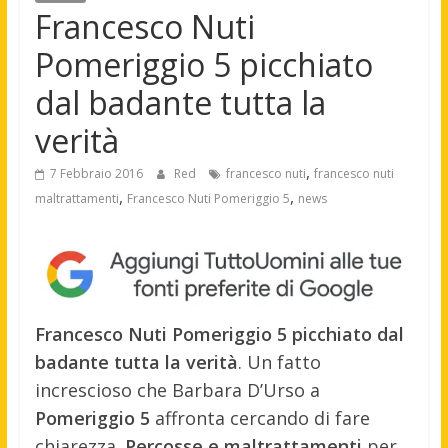
Francesco Nuti
Pomeriggio 5 picchiato
dal badante tutta la
verità
,
7 Febbraio 2016
Red
francesco nuti
francesco nuti
,
,
maltrattamenti
Francesco Nuti Pomeriggio 5
news
Francesco Nuti Pomeriggio 5 picchiato dal
badante tutta la verità
. Un fatto
increscioso che Barbara D’Urso a
Pomeriggio 5
affronta cercando di fare
chiarezza.
Percosse e maltrattamenti
per