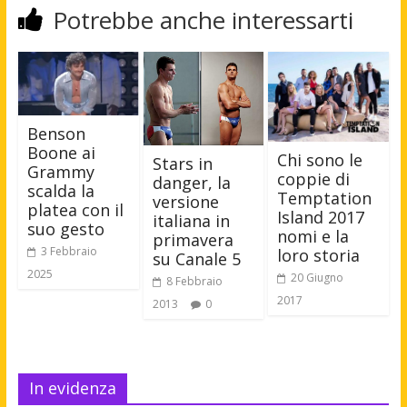
Potrebbe anche interessarti
Benson
Boone ai
Chi sono le
Stars in
Grammy
coppie di
danger, la
scalda la
Temptation
versione
platea con il
Island 2017
italiana in
suo gesto
nomi e la
primavera
3 Febbraio
loro storia
su Canale 5
2025
20 Giugno
8 Febbraio
2017
2013
0
In evidenza