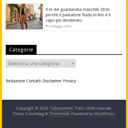
Il re del guardaroba maschile 2026:
perché il pantalone fluido in lino è il
capo più desiderato
4 Maggio 2026
Categorie
Categorie
Redazione
Contatti
Disclaimer
Privacy
Copyright © 2026
Tuttouomini
. Tutti i diritti riservati.
Tema: ColorMag di
ThemeGrill
. Powered by
WordPress
.