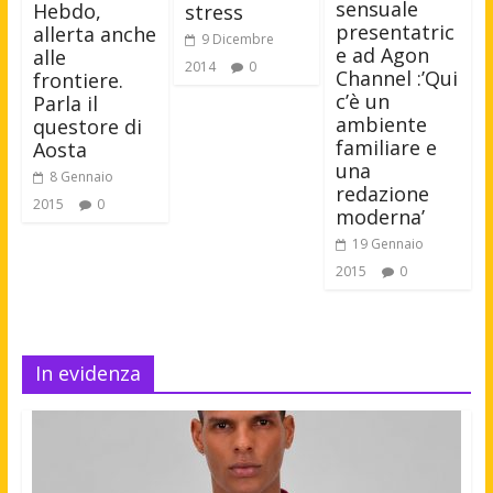
sensuale
Hebdo,
stress
presentatric
allerta anche
9 Dicembre
e ad Agon
alle
2014
0
Channel :’Qui
frontiere.
c’è un
Parla il
ambiente
questore di
familiare e
Aosta
una
8 Gennaio
redazione
2015
0
moderna’
19 Gennaio
2015
0
In evidenza