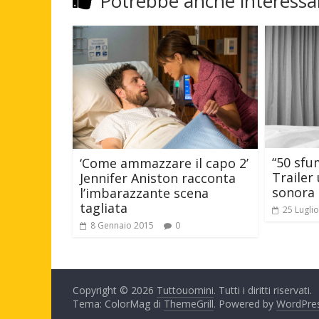
Potrebbe anche interessar
“50 sfum
‘Come ammazzare il capo 2’
Trailer 
Jennifer Aniston racconta
sonora 
l’imbarazzante scena
tagliata
25 Lugli
8 Gennaio 2015
0
Copyright © 2026
Tuttouomini
. Tutti i diritti riservati.
Tema: ColorMag di
ThemeGrill
. Powered by
WordPre