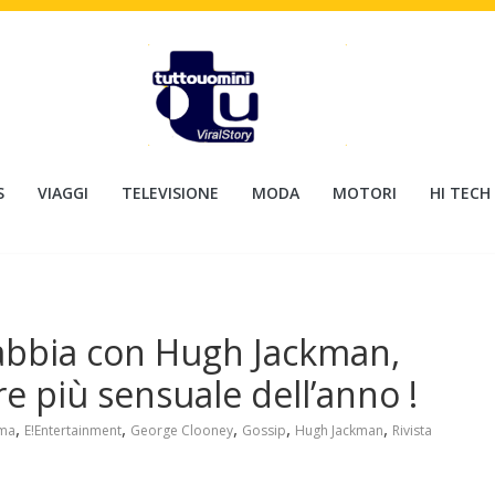
S
VIAGGI
TELEVISIONE
MODA
MOTORI
HI TECH
abbia con Hugh Jackman,
ore più sensuale dell’anno !
,
,
,
,
,
ma
E!Entertainment
George Clooney
Gossip
Hugh Jackman
Rivista