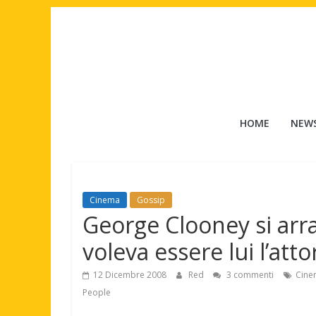
Salta
al
contenuto
Tuttouomini
HOME
NEW
News,
Tv,
Cinema,
Motori,
Cinema
Gossip
gay
George Clooney si arr
news
e
voleva essere lui l’att
la
moda
12 Dicembre 2008
Red
3 commenti
Cine
maschile
People