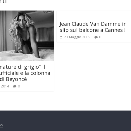
ti
Jean Claude Van Damme in
slip sul balcone a Cannes !
23 Maggio 2009
0
ature di grigio” il
ufficiale e la colonna
di Beyoncé
o 2014
0
ss
.