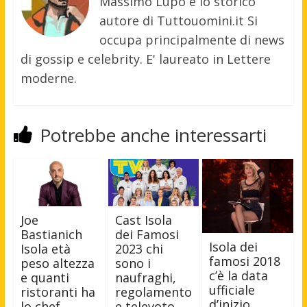
Massimo Lupo è lo storico
autore di Tuttouomini.it Si
occupa principalmente di news
di gossip e celebrity. E' laureato in Lettere
moderne.
Potrebbe anche interessarti
Joe
Cast Isola
Bastianich
dei Famosi
Isola dei
Isola età
2023 chi
famosi 2018
peso altezza
sono i
c’è la data
e quanti
naufraghi,
ufficiale
ristoranti ha
regolamento
d’inizio
lo chef
e televoto