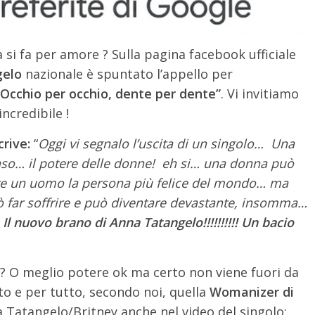
 si fa per amore ? Sulla pagina facebook ufficiale
gelo
nazionale è spuntato l’appello per
Occhio per occhio, dente per dente”
. Vi invitiamo
ncredibile !
rive:
“
Oggi vi segnalo l’uscita di un singolo… Una
so… il potere delle donne! eh si… una donna può
re un uomo la persona più felice del mondo… ma
uò far soffrire e può diventare devastante, insomma…
l nuovo brano di Anna Tatangelo!!!!!!!!!! Un bacio
? O meglio potere ok ma certo non viene fuori da
to e per tutto, secondo noi, quella
Womanizer di
 Tatangelo/Britney anche nel video del singolo: