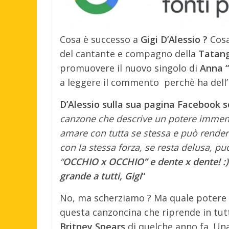
Cosa è successo a
Gigi D’Alessio ?
Cosa
del cantante e compagno della
Tatan
promuovere il nuovo singolo di
Anna “
a leggere il commento perchè ha dell’i
D’Alessio sulla sua pagina Facebook sc
canzone che descrive un potere immen
amare con tutta se stessa e può rende
con la stessa forza, se resta delusa, p
“
OCCHIO x OCCHIO” e dente x dente! :) I
grande a tutti, Gigi
“
No, ma scherziamo ? Ma quale potere 
questa canzoncina che riprende in tut
Britney Spears
di quelche anno fa. Una