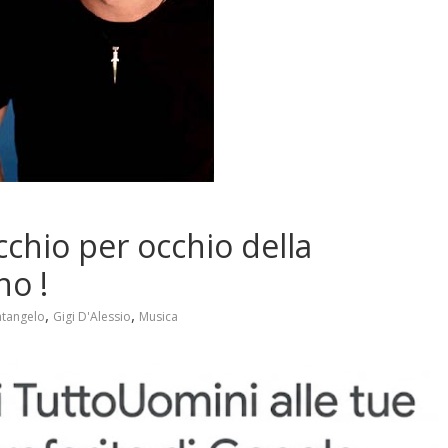
cchio per occhio della
no !
,
,
atangelo
Gigi D'Alessio
Musica