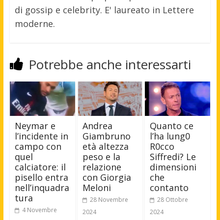
di gossip e celebrity. E' laureato in Lettere
moderne.
Potrebbe anche interessarti
Neymar e
Andrea
Quanto ce
l’incidente in
Giambruno
l’ha lung0
campo con
età altezza
R0cco
quel
peso e la
Siffredi? Le
calciatore: il
relazione
dimensioni
pisello entra
con Giorgia
che
nell’inquadra
Meloni
contanto
tura
28 Novembre
28 Ottobre
4 Novembre
2024
2024