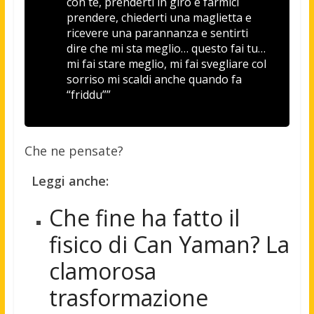
con te, prenderti in giro e farmici
prendere, chiederti una maglietta e
ricevere una parannanza e sentirti
dire che mi sta meglio… questo fai tu…
mi fai stare meglio, mi fai svegliare col
sorriso mi scaldi anche quando fa
“friddu””
Che ne pensate?
Leggi anche:
Che fine ha fatto il
fisico di Can Yaman? La
clamorosa
trasformazione