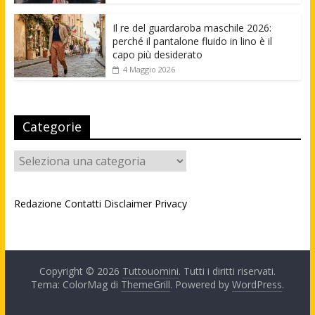
Il re del guardaroba maschile 2026:
perché il pantalone fluido in lino è il
capo più desiderato
4 Maggio 2026
Categorie
Categorie
Redazione
Contatti
Disclaimer
Privacy
Copyright © 2026
Tuttouomini
. Tutti i diritti riservati.
Tema: ColorMag di
ThemeGrill
. Powered by
WordPress
.