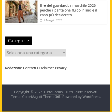
Il re del guardaroba maschile 2026:
perché il pantalone fluido in lino è il
capo più desiderato
4 Maggio 2026
Categorie
Categorie
Redazione
Contatti
Disclaimer
Privacy
Copyright © 2026
Tuttouomini
. Tutti i diritti riservati.
Tema: ColorMag di
ThemeGrill
. Powered by
WordPress
.