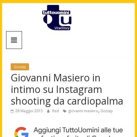
Salta
al
contenuto
Tuttouomini
News,
Tv,
Cinema,
Gossip
Motori,
Giovanni Masiero in
gay
intimo su Instagram
news
e
shooting da cardiopalma
la
moda
,
28 Maggio 2015
Red
giovanni masiero
Gossip
maschile