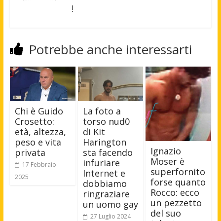
!
Potrebbe anche interessarti
Chi è Guido
La foto a
Crosetto:
torso nud0
età, altezza,
di Kit
peso e vita
Harington
Ignazio
privata
sta facendo
Moser è
infuriare
17 Febbraio
superfornito
Internet e
2025
forse quanto
dobbiamo
Rocco: ecco
ringraziare
un pezzetto
un uomo gay
del suo
27 Luglio 2024