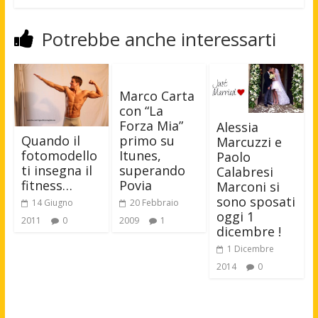
Potrebbe anche interessarti
Marco Carta
con “La
Forza Mia”
Alessia
primo su
Quando il
Marcuzzi e
Itunes,
fotomodello
Paolo
superando
ti insegna il
Calabresi
Povia
fitness…
Marconi si
sono sposati
20 Febbraio
14 Giugno
oggi 1
2009
1
2011
0
dicembre !
1 Dicembre
2014
0