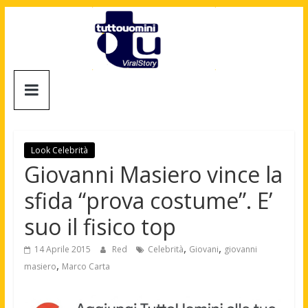
Salta
al
contenuto
Tuttouomini
News,
Tv,
Cinema,
Look Celebrità
Motori,
Giovanni Masiero vince la
gay
sfida “prova costume”. E’
news
e
suo il fisico top
la
moda
,
,
14 Aprile 2015
Red
Celebrità
Giovani
giovanni
maschile
,
masiero
Marco Carta