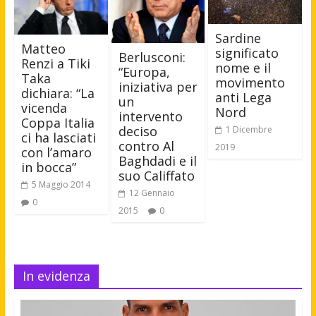
Sardine
Matteo
significato
Berlusconi:
Renzi a Tiki
nome e il
“Europa,
Taka
movimento
iniziativa per
dichiara: “La
anti Lega
un
vicenda
Nord
intervento
Coppa Italia
deciso
1 Dicembre
ci ha lasciati
contro Al
2019
con l’amaro
Baghdadi e il
in bocca”
suo Califfato
5 Maggio 2014
12 Gennaio
0
2015
0
In evidenza