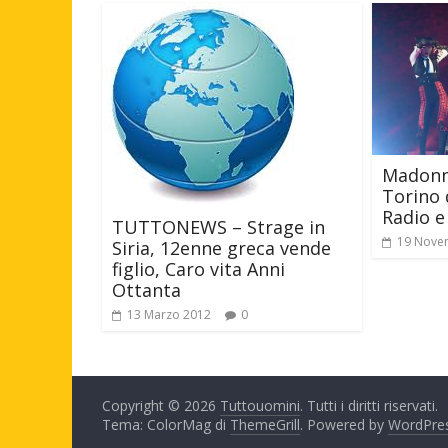
Madonna
Torino 
Radio e
TUTTONEWS – Strage in
19 Nove
Siria, 12enne greca vende
figlio, Caro vita Anni
Ottanta
13 Marzo 2012
0
Copyright © 2026
Tuttouomini
. Tutti i diritti riservati.
Tema: ColorMag di
ThemeGrill
. Powered by
WordPre