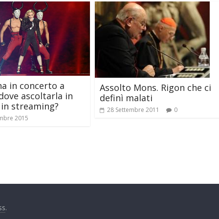
 in concerto a
Assolto Mons. Rigon che ci
dove ascoltarla in
definì malati
 in streaming?
28 Settembre 2011
0
mbre 2015
ss
.