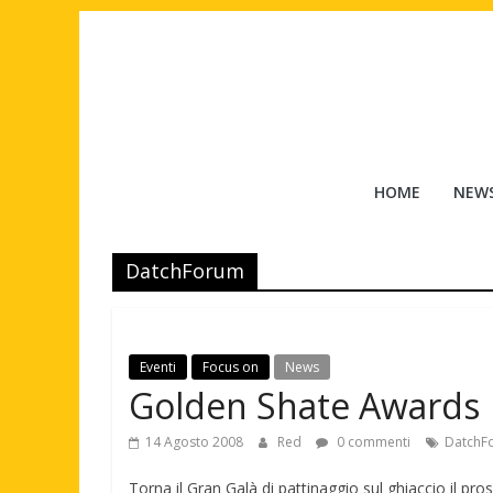
Salta
al
contenuto
Tuttouomini
HOME
NEW
News,
Tv,
DatchForum
Cinema,
Motori,
gay
news
Eventi
Focus on
News
e
Golden Shate Awards
la
moda
14 Agosto 2008
Red
0 commenti
DatchF
maschile
Torna il Gran Galà di pattinaggio sul ghiaccio il pr