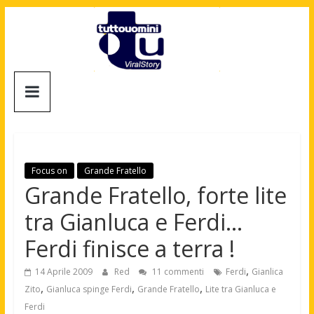
Salta
al
contenuto
Tuttouomini
News,
Tv,
Cinema,
Motori,
Focus on
Grande Fratello
gay
Grande Fratello, forte lite
news
tra Gianluca e Ferdi…
e
la
Ferdi finisce a terra !
moda
maschile
,
14 Aprile 2009
Red
11 commenti
Ferdi
Gianlica
,
,
,
Zito
Gianluca spinge Ferdi
Grande Fratello
Lite tra Gianluca e
Ferdi