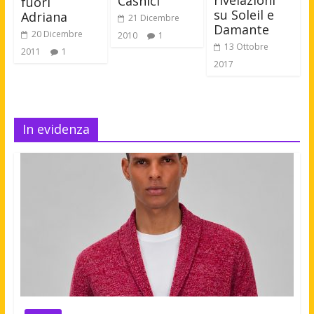
rivelazioni
Casnici
fuori
su Soleil e
Adriana
21 Dicembre
Damante
20 Dicembre
2010
1
13 Ottobre
2011
1
2017
In evidenza