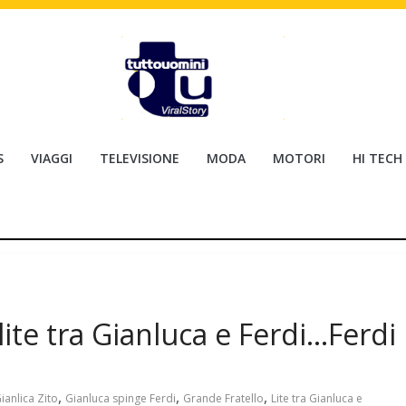
S
VIAGGI
TELEVISIONE
MODA
MOTORI
HI TECH
lite tra Gianluca e Ferdi…Ferdi
,
,
,
ianlica Zito
Gianluca spinge Ferdi
Grande Fratello
Lite tra Gianluca e