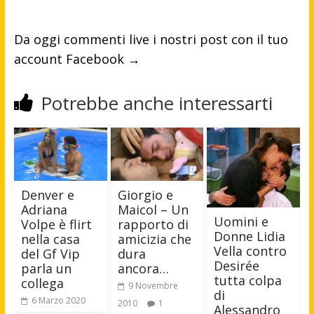
Da oggi commenti live i nostri post con il tuo
account Facebook
→
Potrebbe anche interessarti
Denver e
Giorgio e
Adriana
Maicol – Un
Uomini e
Volpe è flirt
rapporto di
Donne Lidia
nella casa
amicizia che
Vella contro
del Gf Vip
dura
Desirée
parla un
ancora…
tutta colpa
collega
9 Novembre
di
6 Marzo 2020
2010
1
Alessandro