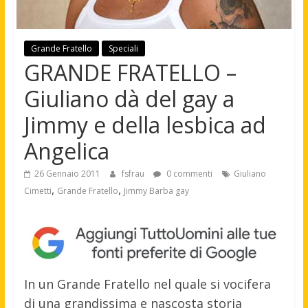
Grande Fratello
Speciali
GRANDE FRATELLO –
Giuliano dà del gay a
Jimmy e della lesbica ad
Angelica
26 Gennaio 2011
fsfrau
0 commenti
Giuliano
,
,
Cimetti
Grande Fratello
Jimmy Barba gay
In un Grande Fratello nel quale si vocifera
di una grandissima e nascosta storia