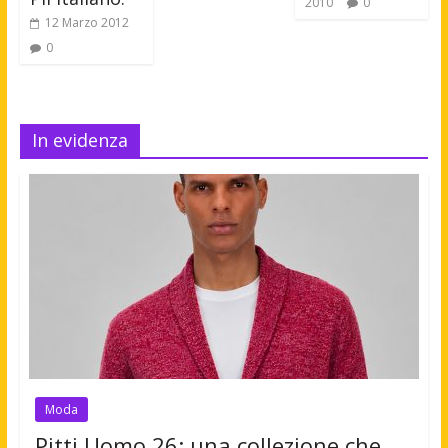
2010
0
12 Marzo 2012
0
In evidenza
Moda
Pitti Uomo 26: una collezione che