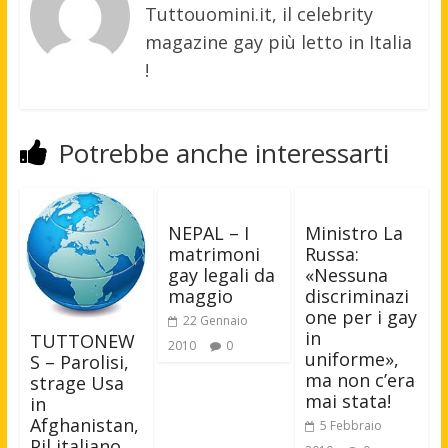
Tuttouomini.it, il celebrity
magazine gay più letto in Italia
!
Potrebbe anche interessarti
NEPAL – I
Ministro La
matrimoni
Russa:
gay legali da
«Nessuna
maggio
discriminazi
one per i gay
22 Gennaio
in
TUTTONEW
2010
0
uniforme»,
S – Parolisi,
ma non c’era
strage Usa
mai stata!
in
Afghanistan,
5 Febbraio
Pil italiano.