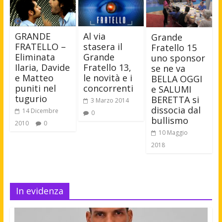
GRANDE
Al via
Grande
FRATELLO –
stasera il
Fratello 15
Eliminata
Grande
uno sponsor
Ilaria, Davide
Fratello 13,
se ne va
e Matteo
le novità e i
BELLA OGGI
puniti nel
concorrenti
e SALUMI
tugurio
BERETTA si
3 Marzo 2014
dissocia dal
14 Dicembre
0
bullismo
2010
0
10 Maggio
2018
In evidenza