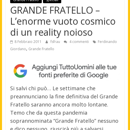
GRANDE FRATELLO –
L’enorme vuoto cosmico
di un reality noioso
8 Febbraio 2011
fsfrau
4 commenti
Ferdinando
,
Giordano
Grande Fratello
Si salvi chi può… Le settimane che
preannunciano la fine definitiva del Grande
Fratello saranno ancora molto lontane.
Temo che da questa pandemia
soprannominata “Grande Fratello” nessuno
e dico nessuno, riuscirà più a salvarsi.