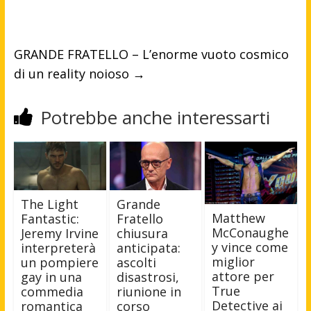
GRANDE FRATELLO – L’enorme vuoto cosmico
di un reality noioso
→
Potrebbe anche interessarti
The Light
Grande
Matthew
Fantastic:
Fratello
McConaughe
Jeremy Irvine
chiusura
y vince come
interpreterà
anticipata:
miglior
un pompiere
ascolti
attore per
gay in una
disastrosi,
True
commedia
riunione in
Detective ai
romantica
corso