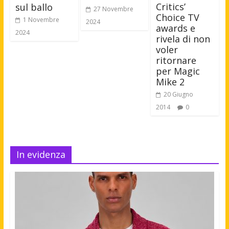
Critics’
sul ballo
27 Novembre
Choice TV
1 Novembre
2024
awards e
2024
rivela di non
voler
ritornare
per Magic
Mike 2
20 Giugno
2014
0
In evidenza