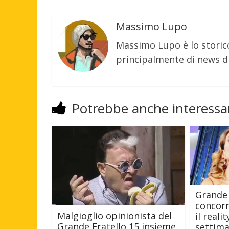
Massimo Lupo
Massimo Lupo è lo storic
principalmente di news di
Potrebbe anche interessar
Grande 
concor
Malgioglio opinionista del
il real
Grande Fratello 15 insieme
settim