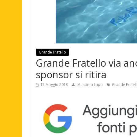
Grande Fratello
Grande Fratello via anc
sponsor si ritira
17 Maggio 2018
Massimo Lupo
Grande Fratel