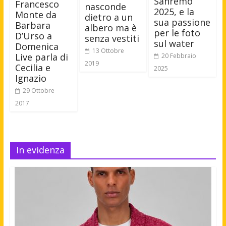
Sanremo
Francesco
nasconde
2025, e la
Monte da
dietro a un
sua passione
Barbara
albero ma è
per le foto
D’Urso a
senza vestiti
sul water
Domenica
13 Ottobre
Live parla di
20 Febbraio
2019
Cecilia e
2025
Ignazio
29 Ottobre
2017
In evidenza