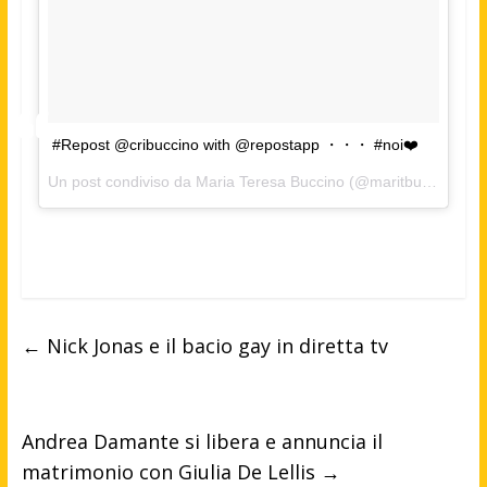
#Repost @cribuccino with @repostapp ・・・ #noi❤️
Un post condiviso da Maria Teresa Buccino (@maritbuccino) in data:
←
Nick Jonas e il bacio gay in diretta tv
Andrea Damante si libera e annuncia il
matrimonio con Giulia De Lellis
→