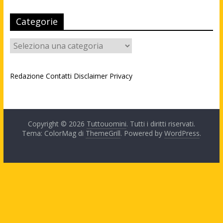
Categorie
Categorie
Redazione
Contatti
Disclaimer
Privacy
Copyright © 2026
Tuttouomini
. Tutti i diritti riservati.
Tema: ColorMag di
ThemeGrill
. Powered by
WordPress
.