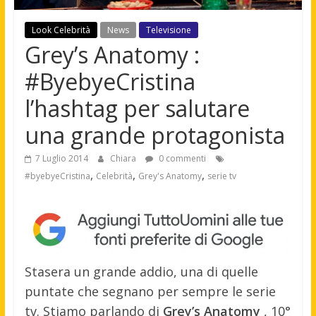
Look Celebrità
News
Televisione
Grey’s Anatomy :
#ByebyeCristina
l’hashtag per salutare
una grande protagonista
7 Luglio 2014
Chiara
0 commenti
,
,
,
#byebyeCristina
Celebrità
Grey's Anatomy
serie tv
Stasera un grande addio, una di quelle
puntate che segnano per sempre le serie
tv. Stiamo parlando di
Grey’s Anatomy
, 10°