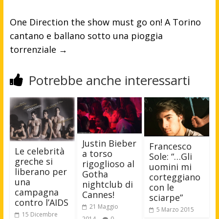
One Direction the show must go on! A Torino
cantano e ballano sotto una pioggia
torrenziale
→
Potrebbe anche interessarti
Justin Bieber
Francesco
Le celebrità
a torso
Sole: “…Gli
greche si
rigoglioso al
uomini mi
liberano per
Gotha
corteggiano
una
nightclub di
con le
campagna
Cannes!
sciarpe”
contro l’AIDS
21 Maggio
5 Marzo 2015
15 Dicembre
2014
0