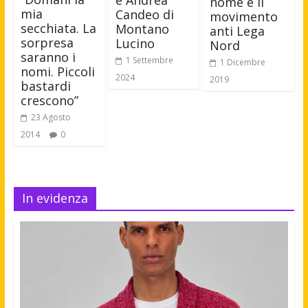
nome e il
mia
Candeo di
movimento
secchiata. La
Montano
anti Lega
sorpresa
Lucino
Nord
saranno i
1 Settembre
1 Dicembre
nomi. Piccoli
2024
2019
bastardi
crescono”
23 Agosto
2014
0
In evidenza