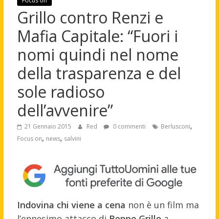
Focus on
Grillo contro Renzi e
Mafia Capitale: “Fuori i
nomi quindi nel nome
della trasparenza e del
sole radioso
dell’avvenire”
,
21 Gennaio 2015
Red
0 commenti
Berlusconi
,
,
Focus on
news
salvini
Indovina chi viene a cena
non è un film ma
l’ennesimo attacco di
Beppe Grillo
a