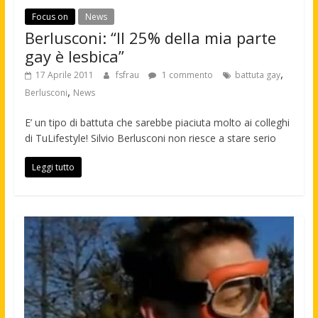
Focus on
News
Berlusconi: “Il 25% della mia parte
gay è lesbica”
,
17 Aprile 2011
fsfrau
1 commento
battuta gay
,
Berlusconi
News
E’ un tipo di battuta che sarebbe piaciuta molto ai colleghi
di TuLifestyle! Silvio Berlusconi non riesce a stare serio
Leggi tutto