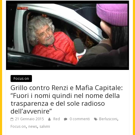
Focus on
Grillo contro Renzi e Mafia Capitale:
“Fuori i nomi quindi nel nome della
trasparenza e del sole radioso
dell’avvenire”
,
21 Gennaio 2015
Red
0 commenti
Berlusconi
,
,
Focus on
news
salvini