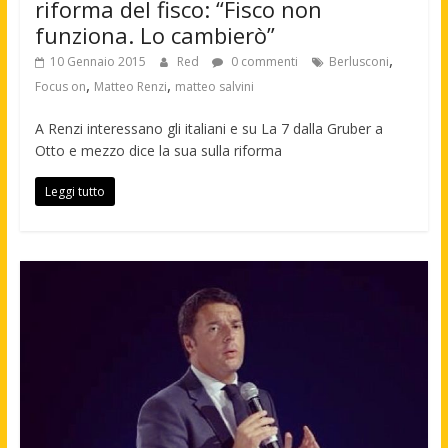
riforma del fisco: “Fisco non
funziona. Lo cambierò”
,
10 Gennaio 2015
Red
0 commenti
Berlusconi
,
,
Focus on
Matteo Renzi
matteo salvini
A Renzi interessano gli italiani e su La 7 dalla Gruber a
Otto e mezzo dice la sua sulla riforma
Leggi tutto