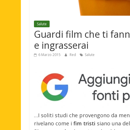
Salute
Guardi film che ti fan
e ingrasserai
6 Marzo 2015
Red
Salute
…I soliti studi che provengono da ment
rivelano come i
fim tristi
siano una dell