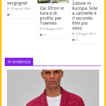
vergogna!
Zalone in
Europa. Sole
Zac Efron in
10 Aprile 2009
a catinelle è
tuta e di
1
il secondo
profilo per
film più
Townies
visto
8 Maggio 2013
9 Maggio 2014
0
0
In evidenza