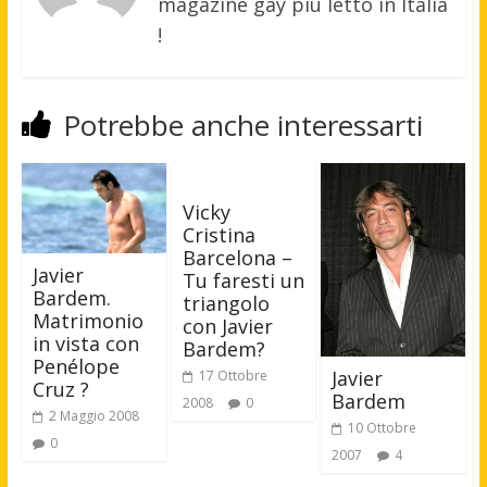
magazine gay più letto in Italia
!
Potrebbe anche interessarti
Vicky
Cristina
Barcelona –
Javier
Tu faresti un
Bardem.
triangolo
Matrimonio
con Javier
in vista con
Bardem?
Penélope
Javier
17 Ottobre
Cruz ?
Bardem
2008
0
2 Maggio 2008
10 Ottobre
0
2007
4