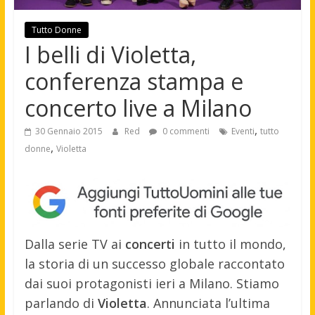
Tutto Donne
I belli di Violetta,
conferenza stampa e
concerto live a Milano
,
30 Gennaio 2015
Red
0 commenti
Eventi
tutto
,
donne
Violetta
Dalla serie TV ai
concerti
in tutto il mondo,
la storia di un successo globale raccontato
dai suoi protagonisti ieri a Milano. Stiamo
parlando di
Violetta
. Annunciata l’ultima