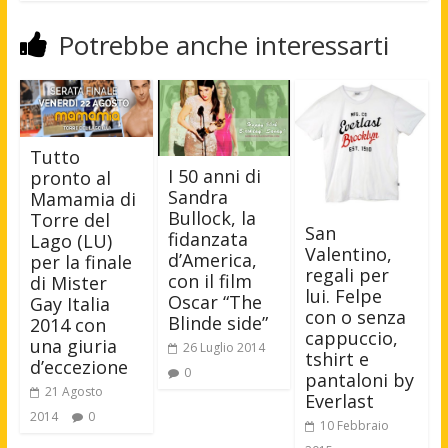
Potrebbe anche interessarti
Tutto
I 50 anni di
pronto al
Sandra
Mamamia di
Bullock, la
Torre del
San
fidanzata
Lago (LU)
Valentino,
d’America,
per la finale
regali per
con il film
di Mister
lui. Felpe
Oscar “The
Gay Italia
con o senza
Blinde side”
2014 con
cappuccio,
una giuria
26 Luglio 2014
tshirt e
d’eccezione
0
pantaloni by
21 Agosto
Everlast
2014
0
10 Febbraio