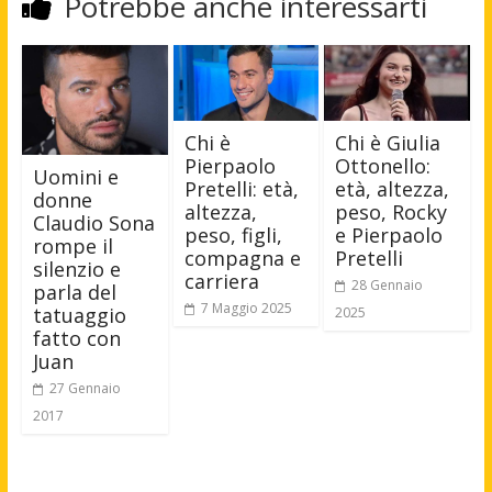
Potrebbe anche interessarti
Chi è
Chi è Giulia
Pierpaolo
Ottonello:
Uomini e
Pretelli: età,
età, altezza,
donne
altezza,
peso, Rocky
Claudio Sona
peso, figli,
e Pierpaolo
rompe il
compagna e
Pretelli
silenzio e
carriera
28 Gennaio
parla del
7 Maggio 2025
tatuaggio
2025
fatto con
Juan
27 Gennaio
2017