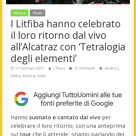
Musica
News
I Litfiba hanno celebrato
il loro ritorno dal vivo
all’Alcatraz con ‘Tetralogia
degli elementi’
,
15 Gennaio 2015
Chiara
0 commenti
alcatraz
,
,
litfiba
Musica
news
Hanno
suonato e cantato dal vivo
per
celebrare il loro ritorno, con una anteprima
sul
tour
che li attende, stiamo parlando dei