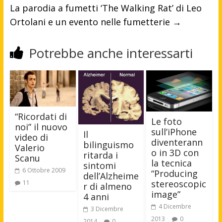
La parodia a fumetti ‘The Walking Rat’ di Leo
Ortolani e un evento nelle fumetterie
→
Potrebbe anche interessarti
“Ricordati di
Le foto
noi” il nuovo
sull’iPhone
Il
video di
diventerann
bilinguismo
Valerio
o in 3D con
ritarda i
Scanu
la tecnica
sintomi
6 Ottobre 2009
“Producing
dell’Alzheime
stereoscopic
11
r di almeno
image”
4 anni
4 Dicembre
3 Dicembre
2013
0
2014
0