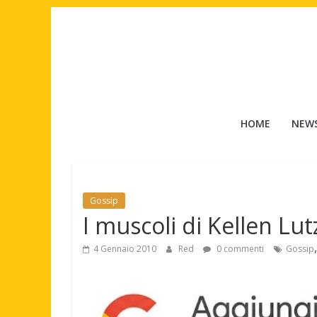
Salta
al
contenuto
Tuttouomini
HOME
NEW
News,
Tv,
Cinema,
Motori,
Gossip
gay
I muscoli di Kellen Lut
news
e
4 Gennaio 2010
Red
0 commenti
Gossip
la
moda
maschile