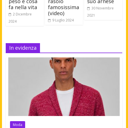
peso e cosa
rasoio
suo arnese
fa nella vita
famosissima
30 Novembre
(video)
2 Dicembre
2021
9 Luglio 2024
2024
In evidenza
Moda