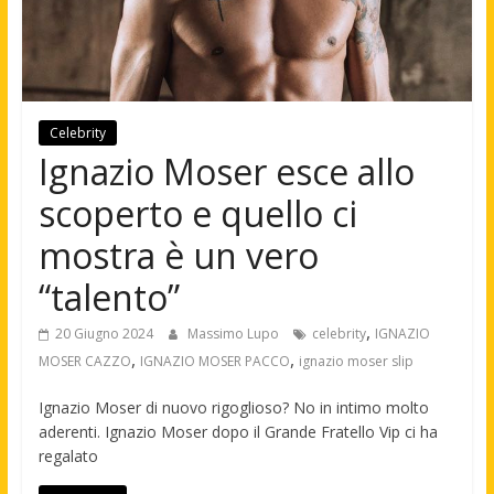
Celebrity
Ignazio Moser esce allo
scoperto e quello ci
mostra è un vero
“talento”
,
20 Giugno 2024
Massimo Lupo
celebrity
IGNAZIO
,
,
MOSER CAZZO
IGNAZIO MOSER PACCO
ignazio moser slip
Ignazio Moser di nuovo rigoglioso? No in intimo molto
aderenti. Ignazio Moser dopo il Grande Fratello Vip ci ha
regalato