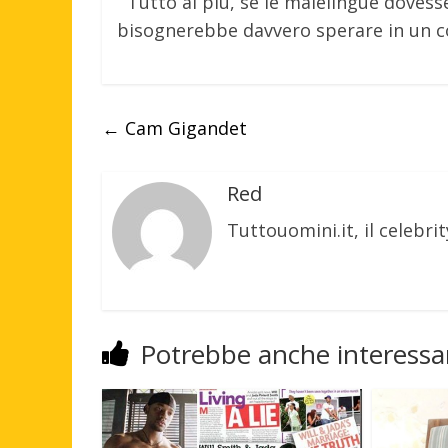
Tutto al piu, se le malelingue dovess
bisognerebbe davvero sperare in un con
←
Cam Gigandet
Red
Tuttouomini.it, il celebrit
Potrebbe anche interessar