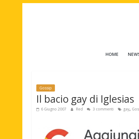
Salta
al
contenuto
Tuttouomini
HOME
NEW
News,
Tv,
Cinema,
Motori,
Gossip
gay
Il bacio gay di Iglesias
news
e
,
6 Giugno 2007
Red
3 commenti
gay
Gos
la
moda
maschile