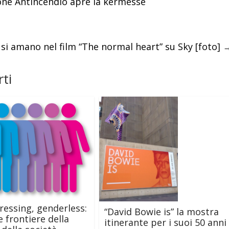
sione Antincendio apre la kermesse
si amano nel film “The normal heart” su Sky [foto]
ti
ressing, genderless:
“David Bowie is” la mostra
e frontiere della
itinerante per i suoi 50 anni