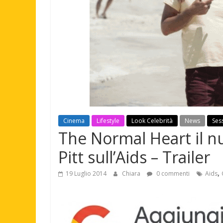
Cinema
Lifestyle
Look Celebrità
News
Ses
The Normal Heart il n
Pitt sull’Aids – Trailer
,
19 Luglio 2014
Chiara
0 commenti
Aids