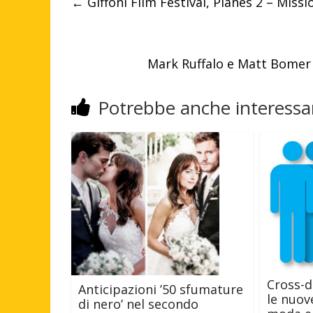
←
Giffoni Film Festival, Planes 2 – Mis
Mark Ruffalo e Matt Bomer 
Potrebbe anche interessar
Cross-d
Anticipazioni ’50 sfumature
le nuov
di nero’ nel secondo