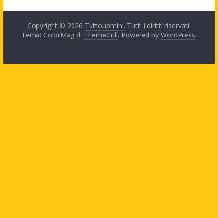
Copyright © 2026
Tuttouomini
. Tutti i diritti riservati.
Tema: ColorMag di
ThemeGrill
. Powered by
WordPress
.