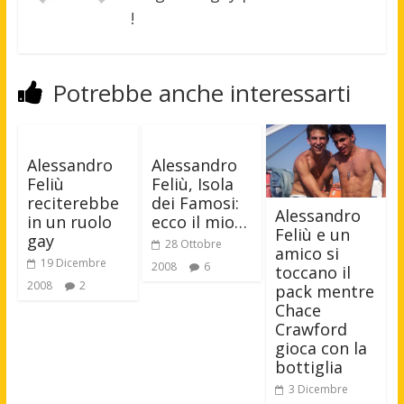
!
Potrebbe anche interessarti
Alessandro
Alessandro
Feliù
Feliù, Isola
reciterebbe
dei Famosi:
Alessandro
in un ruolo
ecco il mio…
Feliù e un
gay
28 Ottobre
amico si
19 Dicembre
2008
6
toccano il
2008
2
pack mentre
Chace
Crawford
gioca con la
bottiglia
3 Dicembre