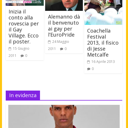
Inizia il
Alemanno dà
conto alla
il benvenuto
rovescia per
ai gay per
il Gay
Coachella
l’EuroPride
Village. Ecco
Festival
il poster.
2013, il fisico
24 Maggio
di Jesse
15 Giugno
2011
0
Metcalfe
2011
0
16 Aprile 2013
0
In evidenza