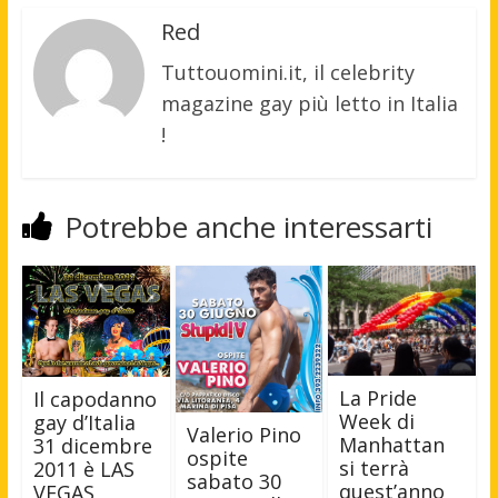
Red
Tuttouomini.it, il celebrity
magazine gay più letto in Italia
!
Potrebbe anche interessarti
La Pride
Il capodanno
Week di
gay d’Italia
Valerio Pino
Manhattan
31 dicembre
ospite
si terrà
2011 è LAS
sabato 30
quest’anno
VEGAS