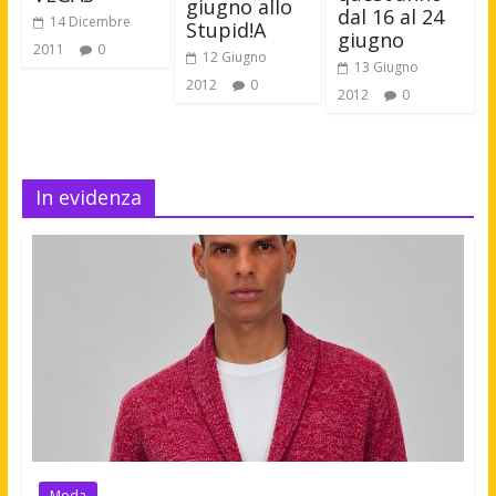
giugno allo
dal 16 al 24
14 Dicembre
Stupid!A
giugno
2011
0
12 Giugno
13 Giugno
2012
0
2012
0
In evidenza
Moda