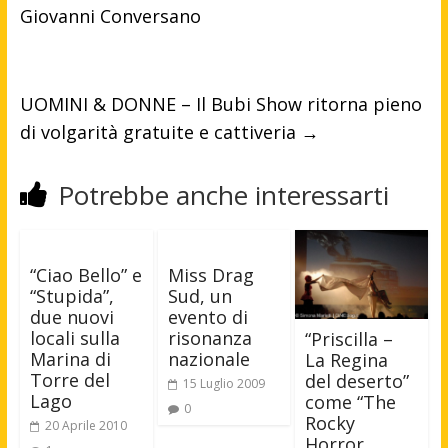
Giovanni Conversano
UOMINI & DONNE – Il Bubi Show ritorna pieno
di volgarità gratuite e cattiveria
→
Potrebbe anche interessarti
“Ciao Bello” e
Miss Drag
“Stupida”,
Sud, un
due nuovi
evento di
locali sulla
risonanza
“Priscilla –
Marina di
nazionale
La Regina
Torre del
del deserto”
15 Luglio 2009
Lago
come “The
0
Rocky
20 Aprile 2010
Horror