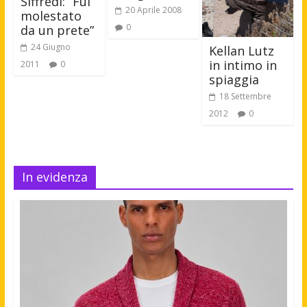
Siffredi: “Fui
20 Aprile 2008
molestato
0
da un prete”
24 Giugno
Kellan Lutz
in intimo in
2011
0
spiaggia
18 Settembre
2012
0
In evidenza