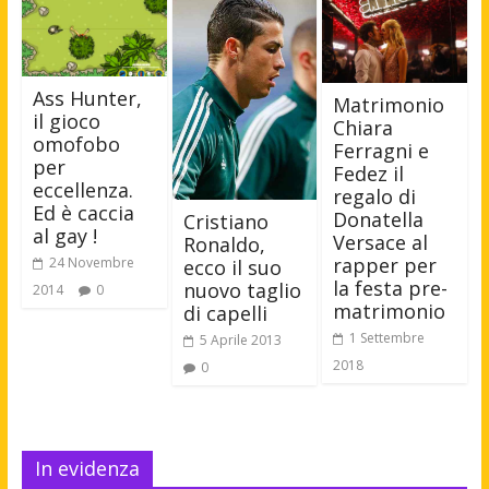
Ass Hunter,
Matrimonio
il gioco
Chiara
omofobo
Ferragni e
per
Fedez il
eccellenza.
regalo di
Ed è caccia
Donatella
Cristiano
al gay !
Versace al
Ronaldo,
rapper per
24 Novembre
ecco il suo
la festa pre-
nuovo taglio
2014
0
matrimonio
di capelli
1 Settembre
5 Aprile 2013
2018
0
In evidenza