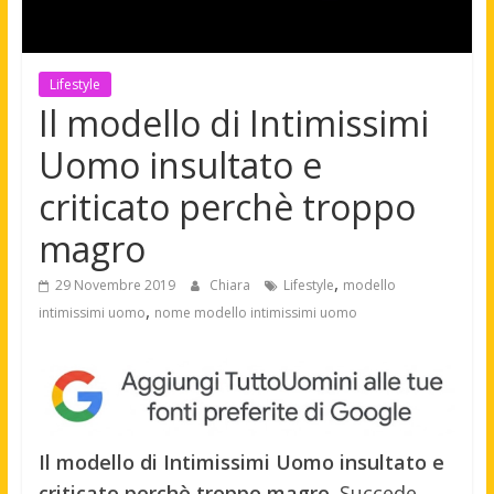
Lifestyle
Il modello di Intimissimi
Uomo insultato e
criticato perchè troppo
magro
,
29 Novembre 2019
Chiara
Lifestyle
modello
,
intimissimi uomo
nome modello intimissimi uomo
Il modello di Intimissimi Uomo insultato e
criticato perchè troppo magro
. Succede