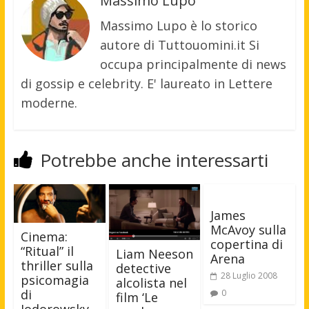
Massimo Lupo
Massimo Lupo è lo storico
autore di Tuttouomini.it Si
occupa principalmente di news
di gossip e celebrity. E' laureato in Lettere
moderne.
Potrebbe anche interessarti
James
McAvoy sulla
Cinema:
copertina di
“Ritual” il
Liam Neeson
Arena
thriller sulla
detective
28 Luglio 2008
psicomagia
alcolista nel
di
0
film ‘Le
Jodorowsky -