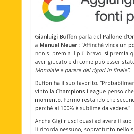
Gianluigi Buffon
parla del
Pallone d’O
a
Manuel Neuer
: “Affinché vinca un p
non si premia il più bravo,
si premia q
aver giocato e di come può esser sta
Mondiale e parere dei rigori in finale”.
Buffon ha il suo favorito. “Probabilme
vinto la
Champions League
penso che
momento.
Fermo restando che seco
perché al 100% è sublime da vedere.”
Anche Gigi riuscì quasi ad avere il su
li ricorda nessuno, soprattutto nello 