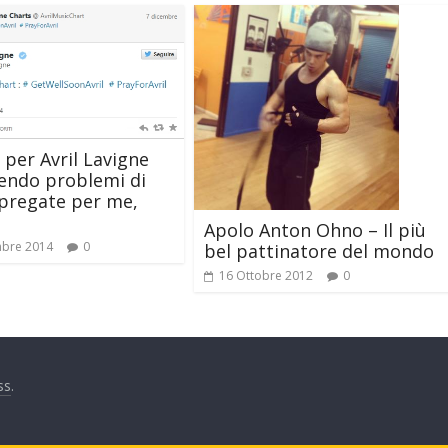
 per Avril Lavigne
vendo problemi di
 pregate per me,
Apolo Anton Ohno – Il più
mbre 2014
0
bel pattinatore del mondo
16 Ottobre 2012
0
ss
.