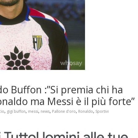
do Buffon :”Si premia chi ha
onaldo ma Messi è il più forte”
,
,
,
,
,
,
cio
gigi buffon
messi
news
Pallone d'oro
Ronaldo
Sportivi