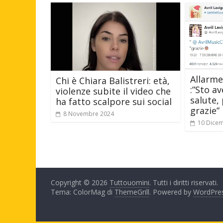
Allarme
Chi è Chiara Balistreri: età,
:”Sto a
violenze subite il video che
salute,
ha fatto scalpore sui social
grazie”
8 Novembre 2024
10 Dice
Copyright © 2026
Tuttouomini
. Tutti i diritti riservati.
Tema: ColorMag di
ThemeGrill
. Powered by
WordPre