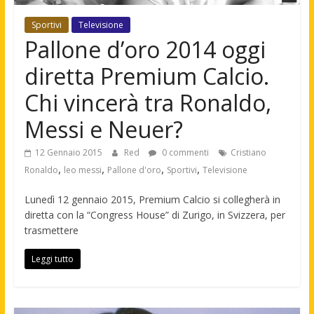
Sportivi
Televisione
Pallone d’oro 2014 oggi
diretta Premium Calcio.
Chi vincerà tra Ronaldo,
Messi e Neuer?
12 Gennaio 2015
Red
0 commenti
Cristiano
,
,
,
,
Ronaldo
leo messi
Pallone d'oro
Sportivi
Televisione
Lunedì 12 gennaio 2015, Premium Calcio si collegherà in
diretta con la “Congress House” di Zurigo, in Svizzera, per
trasmettere
Leggi tutto