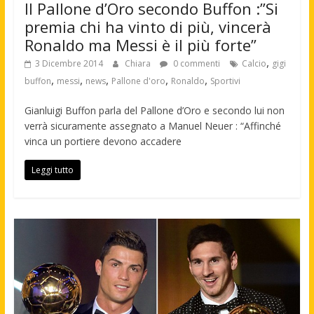
Il Pallone d’Oro secondo Buffon :”Si
premia chi ha vinto di più, vincerà
Ronaldo ma Messi è il più forte”
,
3 Dicembre 2014
Chiara
0 commenti
Calcio
gigi
,
,
,
,
,
buffon
messi
news
Pallone d'oro
Ronaldo
Sportivi
Gianluigi Buffon parla del Pallone d’Oro e secondo lui non
verrà sicuramente assegnato a Manuel Neuer : “Affinché
vinca un portiere devono accadere
Leggi tutto