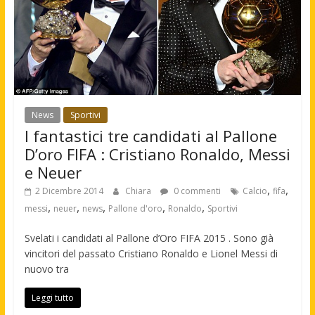
News
Sportivi
I fantastici tre candidati al Pallone
D’oro FIFA : Cristiano Ronaldo, Messi
e Neuer
,
,
2 Dicembre 2014
Chiara
0 commenti
Calcio
fifa
,
,
,
,
,
messi
neuer
news
Pallone d'oro
Ronaldo
Sportivi
Svelati i candidati al Pallone d’Oro FIFA 2015 . Sono già
vincitori del passato Cristiano Ronaldo e Lionel Messi di
nuovo tra
Leggi tutto