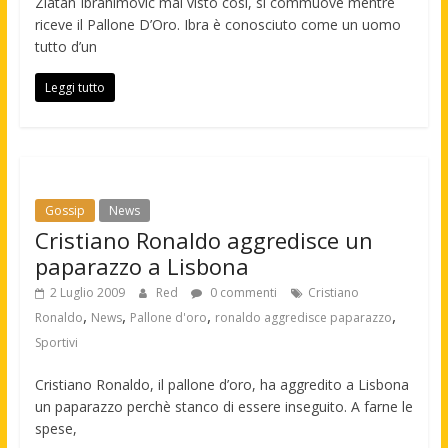
Zlatan Ibrahimovic mai visto così, si commuove mentre
riceve il Pallone D’Oro. Ibra è conosciuto come un uomo
tutto d’un
Leggi tutto
Gossip
News
Cristiano Ronaldo aggredisce un
paparazzo a Lisbona
2 Luglio 2009
Red
0 commenti
Cristiano
,
,
,
,
Ronaldo
News
Pallone d'oro
ronaldo aggredisce paparazzo
Sportivi
Cristiano Ronaldo, il pallone d’oro, ha aggredito a Lisbona
un paparazzo perchè stanco di essere inseguito. A farne le
spese,