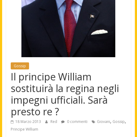
Gossip
Il principe William
sostituirà la regina negli
impegni ufficiali. Sarà
presto re ?
,
,
18 Marzo 2013
Red
0 commenti
Giovani
Gossip
Principe William