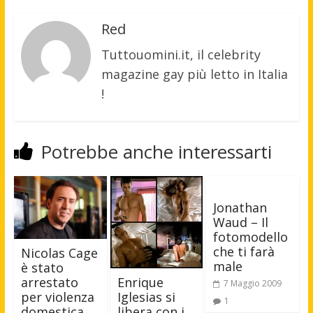
Red
Tuttouomini.it, il celebrity
magazine gay più letto in Italia
!
Potrebbe anche interessarti
Jonathan
Waud – Il
fotomodello
che ti farà
Nicolas Cage
male
è stato
arrestato
Enrique
7 Maggio 2009
per violenza
Iglesias si
1
domestica
libera con i