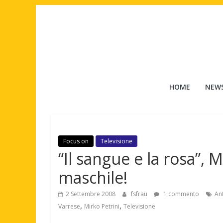
Salta
al
contenuto
Tuttouomini
HOME
NEW
News,
Tv,
Cinema,
Motori,
Focus on
Televisione
gay
“Il sangue e la rosa”, M
news
e
maschile!
la
moda
2 Settembre 2008
fsfrau
1 commento
Ant
,
,
maschile
Varrese
Mirko Petrini
Televisione