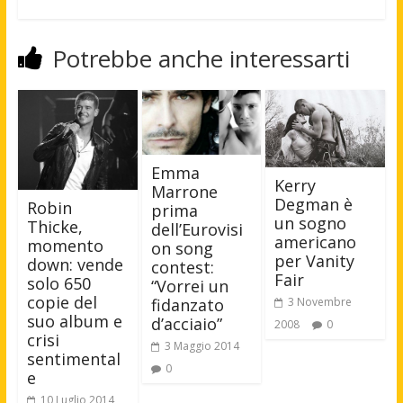
Potrebbe anche interessarti
Emma
Kerry
Marrone
Degman è
Robin
prima
un sogno
Thicke,
dell’Eurovisi
americano
momento
on song
per Vanity
down: vende
contest:
Fair
solo 650
“Vorrei un
copie del
3 Novembre
fidanzato
suo album e
d’acciaio”
2008
0
crisi
3 Maggio 2014
sentimental
0
e
10 Luglio 2014