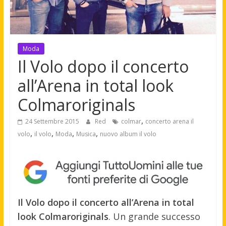
Moda
Il Volo dopo il concerto
all’Arena in total look
Colmaroriginals
,
24 Settembre 2015
Red
colmar
concerto arena il
,
,
,
,
volo
il volo
Moda
Musica
nuovo album il volo
Il Volo dopo il concerto all’Arena in total
look Colmaroriginals
. Un grande successo