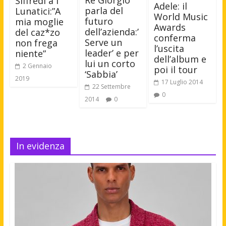
Siffredi a I
Adele: il
parla del
Lunatici:”A
World Music
futuro
mia moglie
Awards
dell’azienda:’
del caz*zo
conferma
Serve un
non frega
l’uscita
leader’ e per
niente”
dell’album e
lui un corto
2 Gennaio
poi il tour
‘Sabbia’
2019
17 Luglio 2014
22 Settembre
0
2014
0
In evidenza